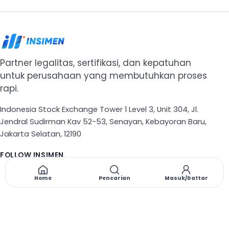
Partner legalitas, sertifikasi, dan kepatuhan
untuk perusahaan yang membutuhkan proses
rapi.
Indonesia Stock Exchange Tower 1 Level 3, Unit 304, Jl.
Jendral Sudirman Kav 52-53, Senayan, Kebayoran Baru,
Jakarta Selatan, 12190
FOLLOW INSIMEN
X
TikTok
Instagram
Threads
Facebook
Home
Pencarian
Masuk/Daftar
NAVIGASI
Beranda