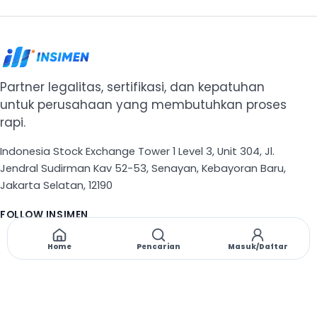
Partner legalitas, sertifikasi, dan kepatuhan
untuk perusahaan yang membutuhkan proses
rapi.
Indonesia Stock Exchange Tower 1 Level 3, Unit 304, Jl.
Jendral Sudirman Kav 52-53, Senayan, Kebayoran Baru,
Jakarta Selatan, 12190
FOLLOW INSIMEN
X
TikTok
Instagram
Threads
Facebook
Home
Pencarian
Masuk/Daftar
NAVIGASI
Beranda