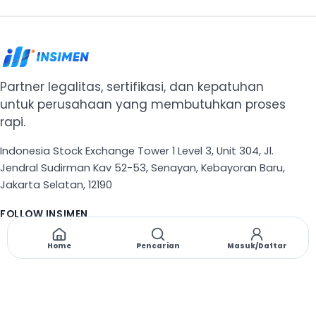
Partner legalitas, sertifikasi, dan kepatuhan
untuk perusahaan yang membutuhkan proses
rapi.
Indonesia Stock Exchange Tower 1 Level 3, Unit 304, Jl.
Jendral Sudirman Kav 52-53, Senayan, Kebayoran Baru,
Jakarta Selatan, 12190
FOLLOW INSIMEN
X
TikTok
Instagram
Threads
Facebook
Home
Pencarian
Masuk/Daftar
NAVIGASI
Beranda