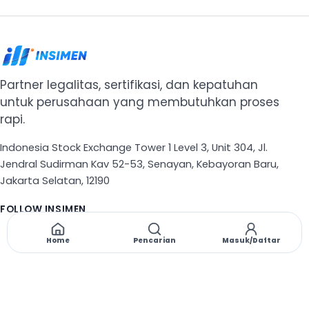
Partner legalitas, sertifikasi, dan kepatuhan
untuk perusahaan yang membutuhkan proses
rapi.
Indonesia Stock Exchange Tower 1 Level 3, Unit 304, Jl.
Jendral Sudirman Kav 52-53, Senayan, Kebayoran Baru,
Jakarta Selatan, 12190
FOLLOW INSIMEN
X
TikTok
Instagram
Threads
Facebook
Home
Pencarian
Masuk/Daftar
NAVIGASI
Beranda