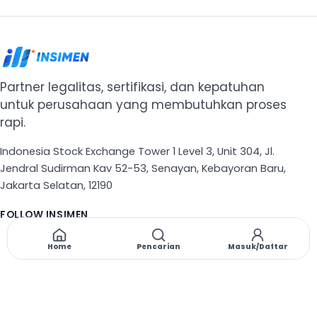
Partner legalitas, sertifikasi, dan kepatuhan
untuk perusahaan yang membutuhkan proses
rapi.
Indonesia Stock Exchange Tower 1 Level 3, Unit 304, Jl.
Jendral Sudirman Kav 52-53, Senayan, Kebayoran Baru,
Jakarta Selatan, 12190
FOLLOW INSIMEN
X
TikTok
Instagram
Threads
Facebook
Home
Pencarian
Masuk/Daftar
NAVIGASI
Beranda