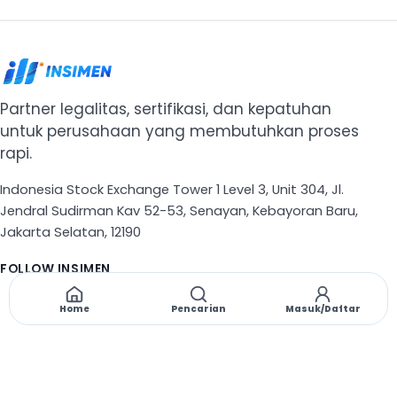
Partner legalitas, sertifikasi, dan kepatuhan
untuk perusahaan yang membutuhkan proses
rapi.
Indonesia Stock Exchange Tower 1 Level 3, Unit 304, Jl.
Jendral Sudirman Kav 52-53, Senayan, Kebayoran Baru,
Jakarta Selatan, 12190
FOLLOW INSIMEN
X
TikTok
Instagram
Threads
Facebook
Home
Pencarian
Masuk/Daftar
NAVIGASI
Beranda