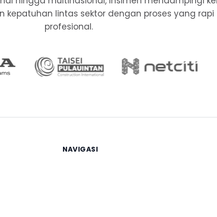
ional hingga multinasional, Insimen mendampingi k
, dan kepatuhan lintas sektor dengan proses yang rapi
profesional.
NAVIGASI
Beranda
Layanan
Berita
Tentang