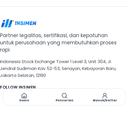
Partner legalitas, sertifikasi, dan kepatuhan
untuk perusahaan yang membutuhkan proses
rapi.
Indonesia Stock Exchange Tower 1 Level 3, Unit 304, Jl.
Jendral Sudirman Kav 52-53, Senayan, Kebayoran Baru,
Jakarta Selatan, 12190
FOLLOW INSIMEN
X
TikTok
Instagram
Threads
Facebook
Home
Pencarian
Masuk/Daftar
NAVIGASI
Beranda