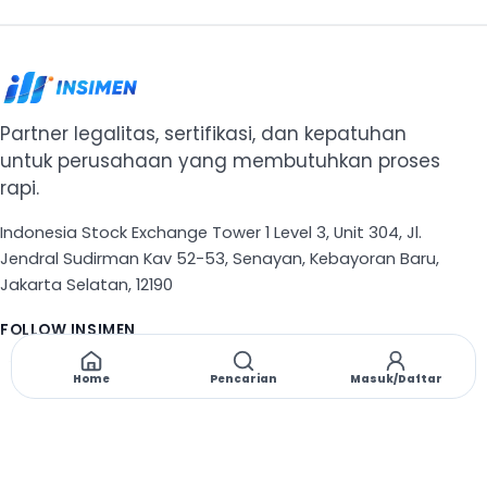
Partner legalitas, sertifikasi, dan kepatuhan
untuk perusahaan yang membutuhkan proses
rapi.
Indonesia Stock Exchange Tower 1 Level 3, Unit 304, Jl.
Jendral Sudirman Kav 52-53, Senayan, Kebayoran Baru,
Jakarta Selatan, 12190
FOLLOW INSIMEN
X
TikTok
Instagram
Threads
Facebook
Home
Pencarian
Masuk/Daftar
NAVIGASI
Beranda