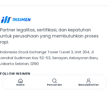
Partner legalitas, sertifikasi, dan kepatuhan
untuk perusahaan yang membutuhkan proses
rapi.
Indonesia Stock Exchange Tower 1 Level 3, Unit 304, Jl.
Jendral Sudirman Kav 52-53, Senayan, Kebayoran Baru,
Jakarta Selatan, 12190
FOLLOW INSIMEN
X
TikTok
Instagram
Threads
Facebook
Home
Pencarian
Masuk/Daftar
NAVIGASI
Beranda