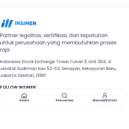
Partner legalitas, sertifikasi, dan kepatuhan
untuk perusahaan yang membutuhkan proses
rapi.
Indonesia Stock Exchange Tower 1 Level 3, Unit 304, Jl.
Jendral Sudirman Kav 52-53, Senayan, Kebayoran Baru,
Jakarta Selatan, 12190
FOLLOW INSIMEN
X
TikTok
Instagram
Threads
Facebook
Home
Pencarian
Masuk/Daftar
NAVIGASI
Beranda