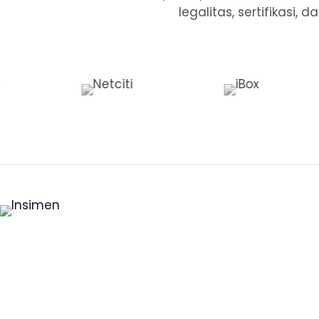
legalitas, sertifikasi
Partner legalitas, sertifikasi, dan kepatuhan
untuk perusahaan yang membutuhkan proses
rapi.
Indonesia Stock Exchange Tower 1 Level 3, Unit 304, Jl.
Jendral Sudirman Kav 52-53, Senayan, Kebayoran Baru,