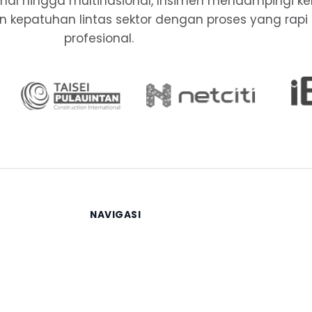
ional hingga multinasional, Insimen mendampingi k
, dan kepatuhan lintas sektor dengan proses yang rapi
profesional.
NAVIGASI
Beranda
Layanan
Berita
Tentang