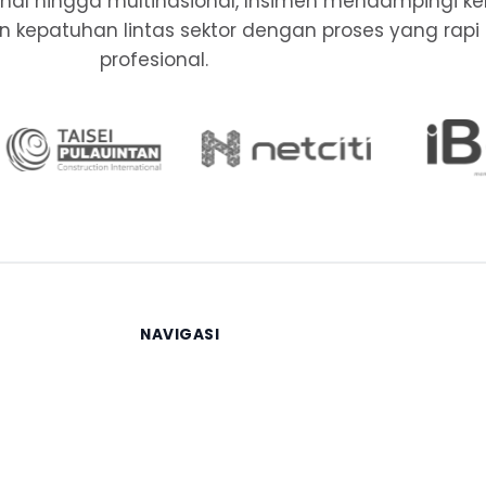
ional hingga multinasional, Insimen mendampingi k
, dan kepatuhan lintas sektor dengan proses yang rapi
profesional.
NAVIGASI
Beranda
Layanan
Berita
Tentang