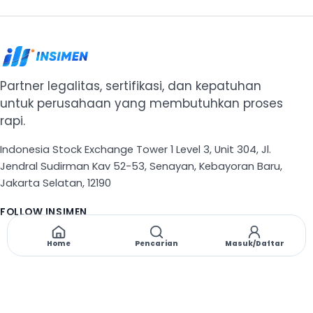
Partner legalitas, sertifikasi, dan kepatuhan
untuk perusahaan yang membutuhkan proses
rapi.
Indonesia Stock Exchange Tower 1 Level 3, Unit 304, Jl.
Jendral Sudirman Kav 52-53, Senayan, Kebayoran Baru,
Jakarta Selatan, 12190
FOLLOW INSIMEN
X
TikTok
Instagram
Threads
Facebook
Home
Pencarian
Masuk/Daftar
NAVIGASI
Beranda