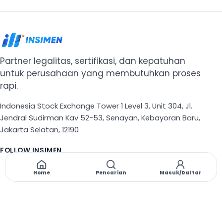
Partner legalitas, sertifikasi, dan kepatuhan
untuk perusahaan yang membutuhkan proses
rapi.
Indonesia Stock Exchange Tower 1 Level 3, Unit 304, Jl.
Jendral Sudirman Kav 52-53, Senayan, Kebayoran Baru,
Jakarta Selatan, 12190
FOLLOW INSIMEN
X
TikTok
Instagram
Threads
Facebook
Home
Pencarian
Masuk/Daftar
NAVIGASI
Beranda