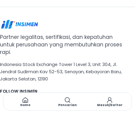
Partner legalitas, sertifikasi, dan kepatuhan
untuk perusahaan yang membutuhkan proses
rapi.
Indonesia Stock Exchange Tower 1 Level 3, Unit 304, Jl.
Jendral Sudirman Kav 52-53, Senayan, Kebayoran Baru,
Jakarta Selatan, 12190
FOLLOW INSIMEN
X
TikTok
Instagram
Threads
Facebook
Home
Pencarian
Masuk/Daftar
NAVIGASI
Beranda