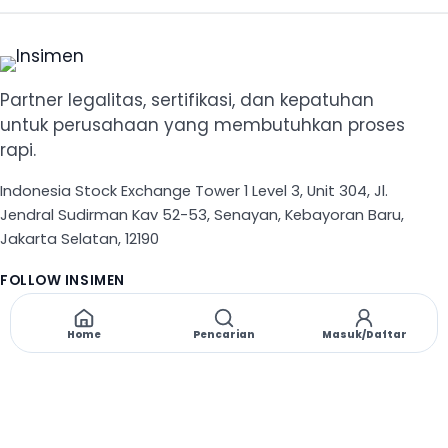
Partner legalitas, sertifikasi, dan kepatuhan
untuk perusahaan yang membutuhkan proses
rapi.
Indonesia Stock Exchange Tower 1 Level 3, Unit 304, Jl.
Jendral Sudirman Kav 52-53, Senayan, Kebayoran Baru,
Jakarta Selatan, 12190
FOLLOW INSIMEN
X
TikTok
Instagram
Threads
Facebook
Home
Pencarian
Masuk/Daftar
NAVIGASI
Beranda
Layanan