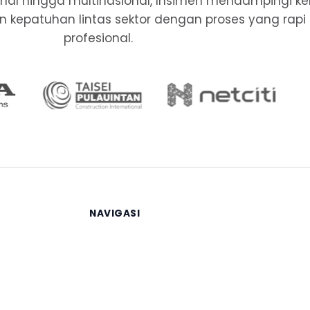
ional hingga multinasional, Insimen mendampingi k
, dan kepatuhan lintas sektor dengan proses yang rapi
profesional.
NAVIGASI
Beranda
Layanan
Berita
Tentang