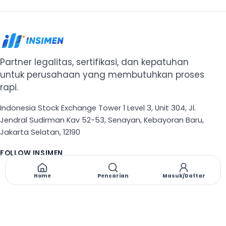
Partner legalitas, sertifikasi, dan kepatuhan
untuk perusahaan yang membutuhkan proses
rapi.
Indonesia Stock Exchange Tower 1 Level 3, Unit 304, Jl.
Jendral Sudirman Kav 52-53, Senayan, Kebayoran Baru,
Jakarta Selatan, 12190
FOLLOW INSIMEN
X
TikTok
Instagram
Threads
Facebook
Home
Pencarian
Masuk/Daftar
NAVIGASI
Beranda