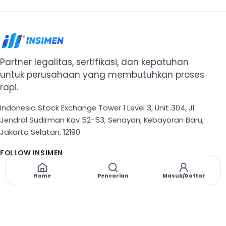
Partner legalitas, sertifikasi, dan kepatuhan
untuk perusahaan yang membutuhkan proses
rapi.
Indonesia Stock Exchange Tower 1 Level 3, Unit 304, Jl.
Jendral Sudirman Kav 52-53, Senayan, Kebayoran Baru,
Jakarta Selatan, 12190
FOLLOW INSIMEN
X
TikTok
Instagram
Threads
Facebook
Home
Pencarian
Masuk/Daftar
NAVIGASI
Beranda