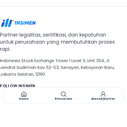
Partner legalitas, sertifikasi, dan kepatuhan
untuk perusahaan yang membutuhkan proses
rapi.
Indonesia Stock Exchange Tower 1 Level 3, Unit 304, Jl.
Jendral Sudirman Kav 52-53, Senayan, Kebayoran Baru,
Jakarta Selatan, 12190
FOLLOW INSIMEN
X
TikTok
Instagram
Threads
Facebook
Home
Pencarian
Masuk/Daftar
NAVIGASI
Beranda