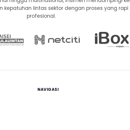
ional hingga multinasional, Insimen mendampingi k
, dan kepatuhan lintas sektor dengan proses yang rapi
profesional.
NAVIGASI
Beranda
Layanan
Berita
Tentang