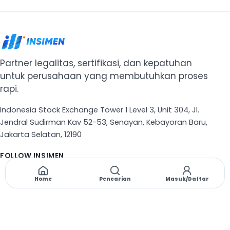
Partner legalitas, sertifikasi, dan kepatuhan
untuk perusahaan yang membutuhkan proses
rapi.
Indonesia Stock Exchange Tower 1 Level 3, Unit 304, Jl.
Jendral Sudirman Kav 52-53, Senayan, Kebayoran Baru,
Jakarta Selatan, 12190
FOLLOW INSIMEN
X
TikTok
Instagram
Threads
Facebook
Home
Pencarian
Masuk/Daftar
NAVIGASI
Beranda