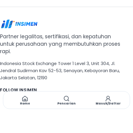
Partner legalitas, sertifikasi, dan kepatuhan
untuk perusahaan yang membutuhkan proses
rapi.
Indonesia Stock Exchange Tower 1 Level 3, Unit 304, Jl.
Jendral Sudirman Kav 52-53, Senayan, Kebayoran Baru,
Jakarta Selatan, 12190
FOLLOW INSIMEN
X
TikTok
Instagram
Threads
Facebook
Home
Pencarian
Masuk/Daftar
NAVIGASI
Beranda