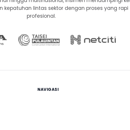
ional hingga multinasional, Insimen mendampingi k
, dan kepatuhan lintas sektor dengan proses yang rapi
profesional.
NAVIGASI
Beranda
Layanan
Berita
Tentang