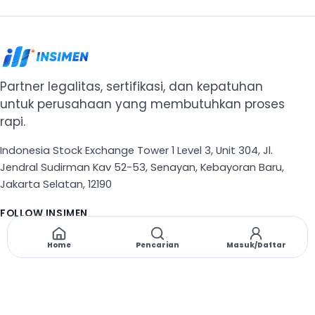
Partner legalitas, sertifikasi, dan kepatuhan
untuk perusahaan yang membutuhkan proses
rapi.
Indonesia Stock Exchange Tower 1 Level 3, Unit 304, Jl.
Jendral Sudirman Kav 52-53, Senayan, Kebayoran Baru,
Jakarta Selatan, 12190
FOLLOW INSIMEN
X
TikTok
Instagram
Threads
Facebook
Home
Pencarian
Masuk/Daftar
NAVIGASI
Beranda